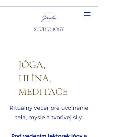
STUDIO JÓGY
JÓGA,
HLÍNA,
MEDITACE
Rituálny večer pre uvoľnenie
tela, mysle a tvorivej sily.
Pod vedením lektorek jógy a