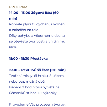
PROGRAM
14:00 - 15:00 Jógová část (60
min)
Pomalé plynutí, dýchání, uvolnění
a naladění na tělo.
Díky pohybu a vědomému dechu
se otevřete tvořivosti a vnitřnímu
klidu.
​15:00 - 15:30 Přestávka
15:30 - 17:30 Tvůrčí část (120 min)
T
voření misky, či hrnku. S uškem,
nebo bez, možná obě.
Během 2 hodin tvorby většina
účastníků stihne 1–2 výrobky.
Provedeme Vás procesem tvorby,