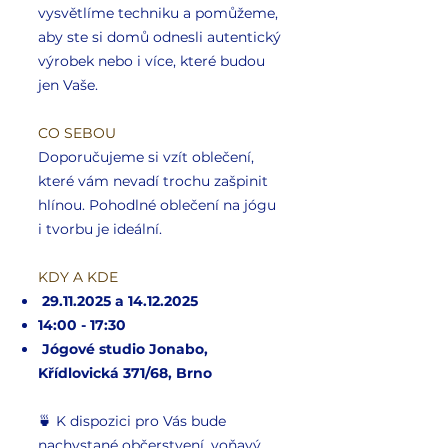
vysvětlíme techniku a pomůžeme,
aby ste si domů odnesli autentický
výrobek nebo i více, které budou
jen Vaše.
CO SEBOU
Doporučujeme si vzít oblečení,
které vám nevadí trochu zašpinit
hlínou. Pohodlné oblečení na jógu
i tvorbu je ideální.
KDY A KDE
29.11.2025
a
14.12.2025
14:00 - 17:30​
Jógové studio Jonabo,
Křídlovická 371/68, Brno
🍵 K dispozici pro Vás bude
nachystané občerstvení, voňavý