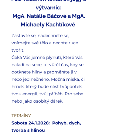
výtvarnic:
MgA. Natálie Báčové a MgA.
Michaely Kachtíkové
Zastavte se, nadechněte se,
vnímejte své tělo a nechte ruce
tvořit.
Čeká Vás jemné plynutí, které Vás
naladí na sebe, a tvůrčí čas, kdy se
dotknete hlíny a proměníte ji v
něco jedinečného. Možná miska, či
hrnek, který bude nést tvůj dotek,
tvou energii, tvůj příběh. Pro sebe
nebo jako osobitý dárek.
TERMÍNY
Sobota
24.1.2026
: Pohyb, dych,
tvorba s hlinou