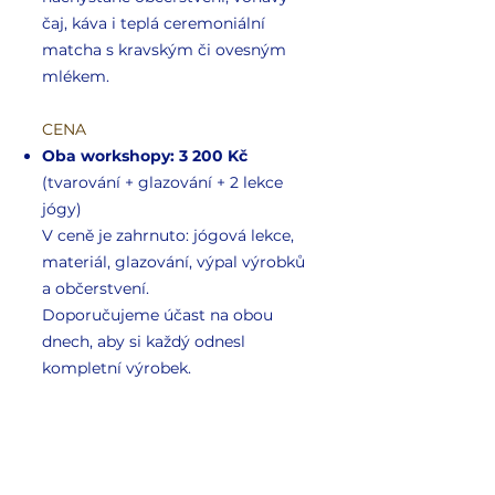
čaj, káva i teplá ceremoniální
matcha s kravským či ovesným
mlékem.
CENA
Oba workshopy: 3 200 Kč
(tvarování + glazování + 2 lekce
jógy)
V ceně je zahrnuto: jógová lekce,
materiál, glazování, výpal výrobků
a občerstvení.
Doporučujeme účast na obou
dnech, aby si každý odnesl
kompletní výrobek.
Jeden workshop: 1 750 Kč
(tvorba výrobků + 1 lekce jógy) Je
možné zúčastnit se pouze