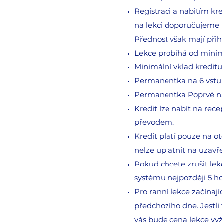
Registraci a nabitím kr
na lekci doporučujeme př
Přednost však mají přihl
Lekce probíhá od minim
Minimální vklad kredit
Permanentka na 6 vstup
Permanentka Poprvé na 
Kredit lze nabít na rec
převodem.
Kredit platí pouze na o
nelze uplatnit na uzavř
Pokud chcete zrušit lek
systému nejpozději 5 h
Pro ranní lekce začínají
předchozího dne. Jestli 
vás bude cena lekce vyž