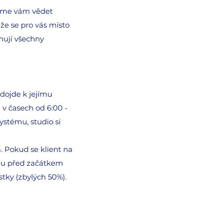
 dáme vám vědet
že se pro vás místo
hují všechny
edojde k jejímu
 v časech od 6:00 -
ystému, studio si
. Pokud se klient na
edu před začátkem
tky (zbylých 50%).