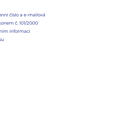
nní číslo a e-mailová
ákonem č. 101/2000
láním informací
su