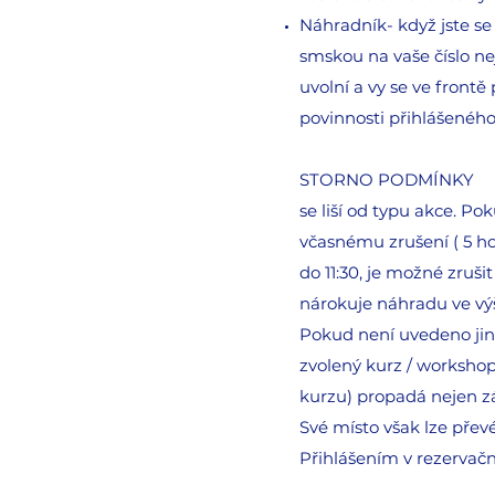
Náhradník- když jste se
smskou na vaše číslo ne
uvolní a vy se ve front
povinnosti přihlášeného 
STORNO PODMÍNKY
se liší od typu akce. Po
včasnému zrušení ( 5 ho
do 11:30, je možné zruši
nárokuje náhradu ve vý
Pokud není uvedeno jina
zvolený kurz / workshop
kurzu) propadá nejen zá
Své místo však lze převé
Přihlášením v rezervač