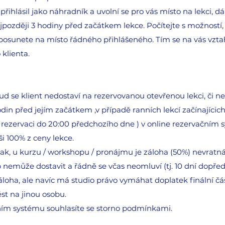
 přihlásil jako náhradník a uvolní se pro vás místo na lekci,
jpozději 3 hodiny před začátkem lekce. Počítejte s možností, 
ě posunete na místo řádného přihlášeného. Tím se na vás vzta
klienta.
kud se klient nedostaví na rezervovanou otevřenou lekci, či n
din před jejím začátkem ,v případě ranních lekcí začínajícich
t rezervaci do 20:00 předchozího dne ) v online rezervačním s
ši 100% z ceny lekce.
k, u kurzu / workshopu / pronájmu je záloha (50%) nevratná
 nemůže dostavit a řádně se včas neomluví (tj. 10 dní dopř
loha, ale navíc má studio právo vymáhat doplatek finální čás
st na jinou osobu.
ním systému souhlasíte se storno podmínkami.