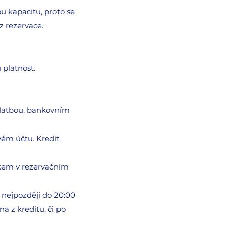
u kapacitu, proto se
z rezervace.
 platnost.
 platbou, bankovním
vém účtu. Kredit
átkem v rezervačním
t nejpozději do 20:00
a z kreditu, či po