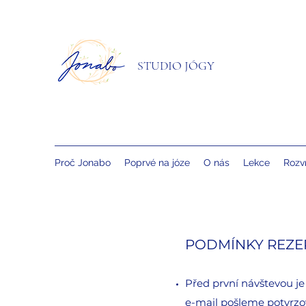
STUDIO JÓGY
Proč Jonabo
Poprvé na józe
O nás
Lekce
Rozv
PODMÍNKY REZE
Před první návštevou je
e-mail pošleme potvrzov