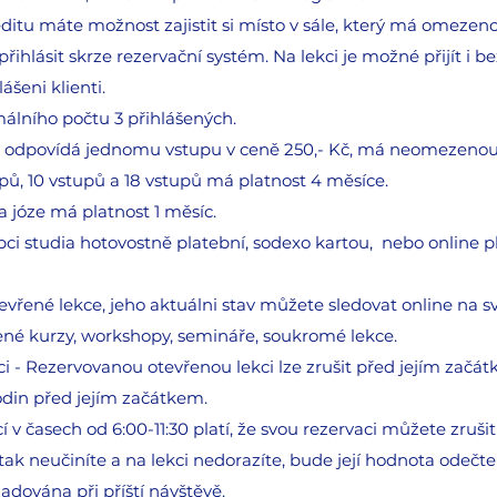
editu máte možnost zajistit si místo v sále, který má omezeno
ihlásit skrze rezervační systém. Na lekci je možné přijít i be
ášeni klienti.
álního počtu 3 přihlášených.
u odpovídá jednomu vstupu v ceně 250,- Kč, má neomezenou
ů, 10 vstupů a 18 vstupů má platnost 4 měsíce.
józe má platnost 1 měsíc.
epci studia hotovostně platební, sodexo kartou, nebo online
tevřené lekce, jeho aktuálni stav můžete sledovat online na s
ené kurzy, workshopy, semináře, soukromé lekce.
ci - Rezervovanou otevřenou lekci lze zrušit před jejím zač
odin před jejím začátkem.
cí v časech od 6:00-11:30 platí, že svou rezervaci můžete zruši
tak neučiníte a na lekci nedorazíte, bude její hodnota odečten
adována při příští návštěvě.