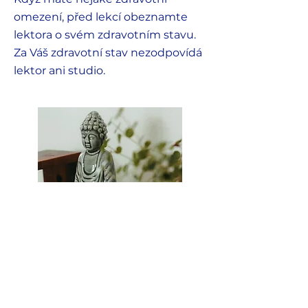
omezení, před lekcí obeznamte
lektora o svém zdravotním stavu.
Za Váš zdravotní stav nezodpovídá
lektor ani studio.
Respektujte meditaci
Lekce začíná a končí meditací.
Pokud potřebujete odejít dříve,
odcházejte před závěrečnou