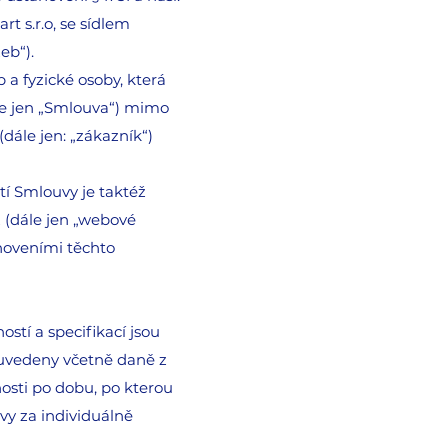
t s.r.o, se sídlem
eb“).
a fyzické osoby, která
ále jen „Smlouva“) mimo
(dále jen: „zákazník“)
í Smlouvy je taktéž
z
(dále jen „webové
noveními těchto
ostí a specifikací jsou
 uvedeny včetně daně z
nosti po dobu, po kterou
vy za individuálně