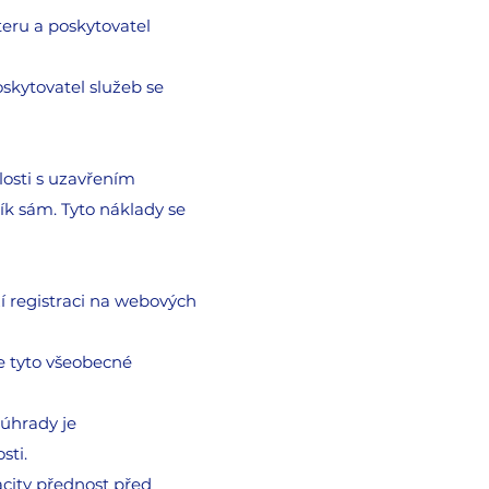
eru a poskytovatel
skytovatel služeb se
losti s uzavřením
ík sám. Tyto náklady se
í registraci na webových
e tyto všeobecné
 úhrady je
sti.
acity přednost před