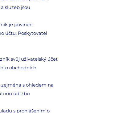
a služeb jsou
ník je povinen
o účtu. Poskytovatel
zník svůj uživatelský účet
ěchto obchodních
to zejména s ohledem na
nutnou údržbu
ouladu s prohlášením o