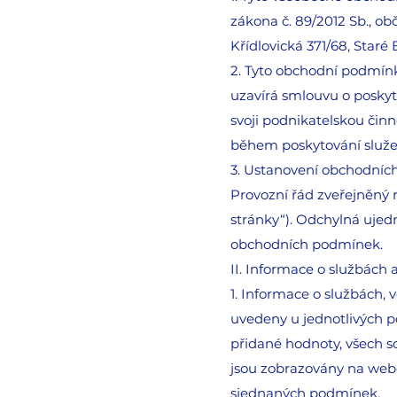
zákona č. 89/2012 Sb., ob
Křídlovická 371/68, Staré
2. Tyto obchodní podmínk
uzavírá smlouvu o poskyt
svoji podnikatelskou činn
během poskytování služeb
3. Ustanovení obchodních
Provozní řád zveřejněný
stránky“). Odchylná ujed
obchodních podmínek.
II. Informace o službách 
1. Informace o službách, v
uvedeny u jednotlivých 
přidané hodnoty, všech so
jsou zobrazovány na webo
sjednaných podmínek.