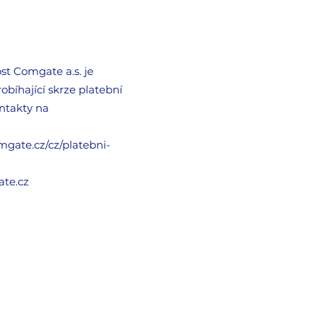
st Comgate a.s. je
bíhající skrze platební
ontakty na
gate.cz/cz/platebni-
ate.cz