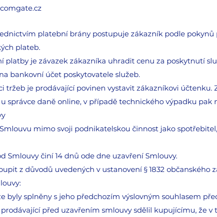
@comgate.cz
třednictvím platební brány postupuje zákazník podle pokynů 
kých plateb.
ní platby je závazek zákazníka uhradit cenu za poskytnutí 
 na bankovní účet poskytovatele služeb.
i tržeb je prodávající povinen vystavit zákazníkovi účtenku.
u u správce daně online, v případě technického výpadku pak 
vy
el Smlouvu mimo svoji podnikatelskou činnost jako spotřebit
od Smlouvy činí 14 dnů ode dne uzavření Smlouvy.
oupit z důvodů uvedených v ustanovení § 1832 občanského 
louvy:
liže byly splněny s jeho předchozím výslovným souhlasem pře
 prodávající před uzavřením smlouvy sdělil kupujícímu, že 