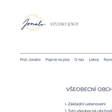
STUDIO JÓGY
Proč Jonabo
Poprvé na józe
O nás
Lekce
Rozv
VŠEOBECNÍ OBC
I. Základní ustanovení
1. Tyto všeobecné obchod