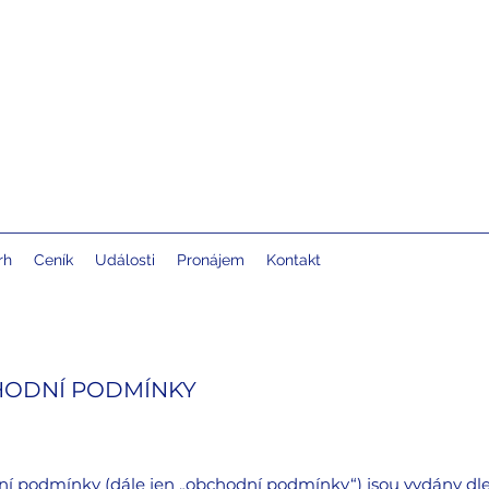
rh
Ceník
Události
Pronájem
Kontakt
HODNÍ PODMÍNKY
ní podmínky (dále jen „obchodní podmínky“) jsou vydány dle u