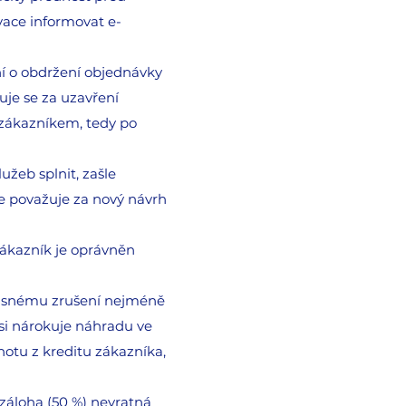
vace informovat e-
ní o obdržení objednávky
uje se za uzavření
 zákazníkem, tedy po
žeb splnit, zašle
 považuje za nový návrh
Zákazník je oprávněn
včasnému zrušení nejméně
 si nárokuje náhradu ve
notu z kreditu zákazníka,
záloha (50 %) nevratná