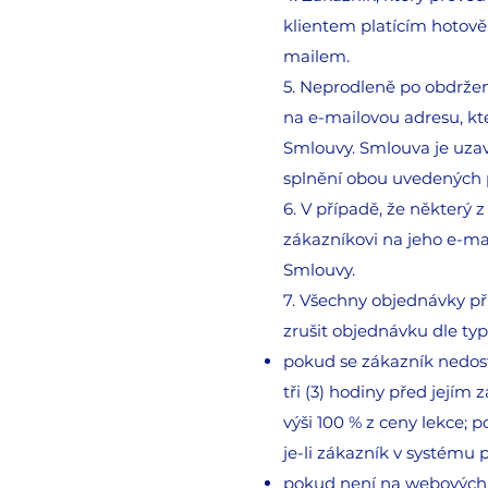
klientem platícím hotově
mailem.
5. Neprodleně po obdržen
na e-mailovou adresu, kte
Smlouvy. Smlouva je uza
splnění obou uvedených
6. V případě, že některý
zákazníkovi na jeho e-m
Smlouvy.
7. Všechny objednávky př
zrušit objednávku dle ty
pokud se zákazník nedost
tři (3) hodiny před jejím
výši 100 % z ceny lekce; 
je-li zákazník v systému 
pokud není na webových s