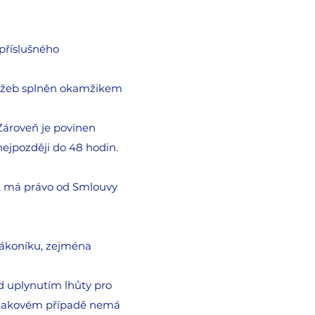
příslušného
služeb splněn okamžikem
 Zároveň je povinen
nejpozději do 48 hodin.
el, má právo od Smlouvy
zákoníku, zejména
d uplynutím lhůty pro
v takovém případě nemá