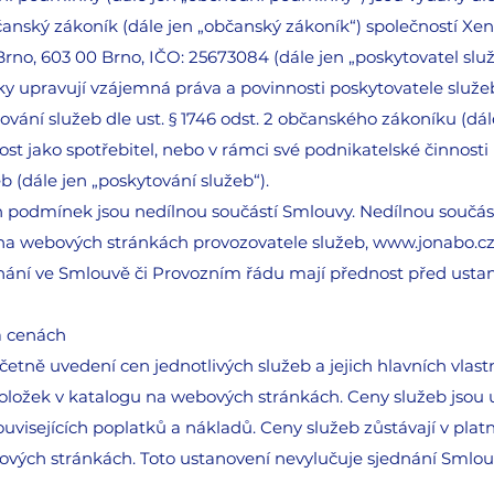
čanský zákoník (dále jen „občanský zákoník“) společností Xenar
 Brno, 603 00 Brno, IČO: 25673084 (dále jen „poskytovatel služ
y upravují vzájemná práva a povinnosti poskytovatele služeb 
ování služeb dle ust. § 1746 odst. 2 občanského zákoníku (d
ost jako spotřebitel, nebo v rámci své podnikatelské činnosti 
 (dále jen „poskytování služeb“).
 podmínek jsou nedílnou součástí Smlouvy. Nedílnou součást
 na webových stránkách provozovatele služeb,
www.jonabo.c
nání ve Smlouvě či Provozním řádu mají přednost před usta
a cenách
četně uvedení cen jednotlivých služeb a jejich hlavních vlastn
položek
v katalogu na webových stránkách
. Ceny služeb jsou
uvisejících poplatků a nákladů. Ceny služeb zůstávají v plat
vých stránkách. Toto ustanovení nevylučuje sjednání Smlou