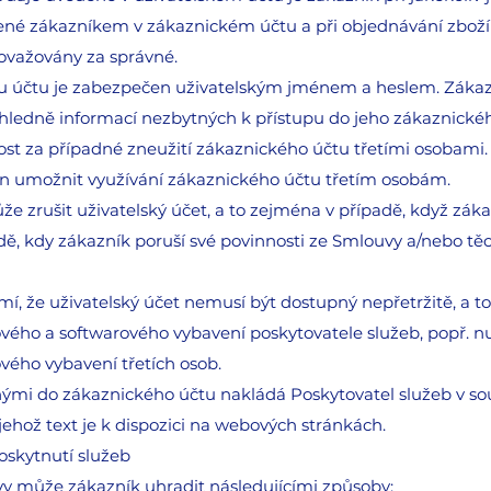
ené zákazníkem v zákaznickém účtu a při objednávání zboží 
ovažovány za správné.
mu účtu je zabezpečen uživatelským jménem a heslem. Zákaz
hledně informací nezbytných k přístupu do jeho zákaznickéh
t za případné zneužití zákaznického účtu třetími osobami.
ěn umožnit využívání zákaznického účtu třetím osobám.
že zrušit uživatelský účet, a to zejména v případě, když záka
padě, kdy zákazník poruší své povinnosti ze Smlouvy a/nebo t
mí, že uživatelský účet nemusí být dostupný nepřetržitě, a 
ého a softwarového vybavení poskytovatele služeb, popř. 
ého vybavení třetích osob.
enými do zákaznického účtu nakládá Poskytovatel služeb v s
ehož text je k dispozici na webových stránkách.
oskytnutí služeb
vy může zákazník uhradit následujícími způsoby: