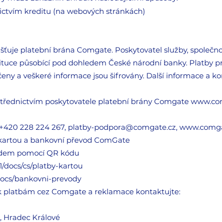
ictvím kreditu (na webových stránkách)
išťuje platební brána Comgate. Poskytovatel služby, společno
tituce působící pod dohledem České národní banky. Platby pro
eny a veškeré informace jsou šifrovány. Další informace a k
ostřednictvím poskytovatele platební brány Comgate
www.com
 +420 228 224 267, platby-podpora@comgate.cz, www.comg
 kartou a bankovní převod ComGate
odem pomocí QR kódu
1/docs/cs/platby-kartou
docs/bankovni-prevody
k platbám cez Comgate a reklamace kontaktujte:
b, Hradec Králové