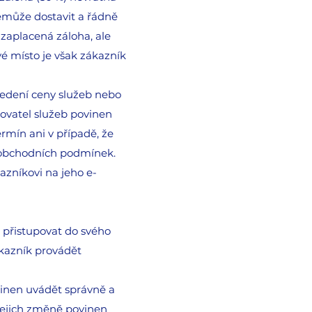
emůže dostavit a řádně
zaplacená záloha, ale
vé místo je však zákazník
uvedení ceny služeb nebo
ovatel služeb povinen
rmín ani v případě, že
o obchodních podmínek.
azníkovi na jeho e-
 přistupovat do svého
ákazník provádět
ovinen uvádět správně a
 jejich změně povinen