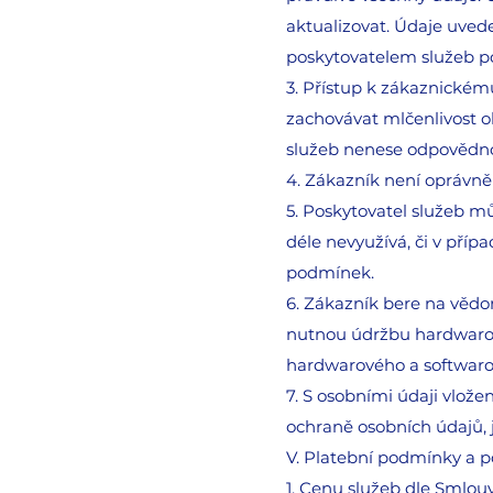
aktualizovat. Údaje uved
poskytovatelem služeb p
3. Přístup k zákaznické
zachovávat mlčenlivost o
služeb nenese odpovědnos
4. Zákazník není oprávn
5. Poskytovatel služeb mů
déle nevyužívá, či v pří
podmínek.
6. Zákazník bere na vědo
nutnou údržbu hardwarov
hardwarového a softwarov
7. S osobními údaji vlož
ochraně osobních údajů, j
V. Platební podmínky a p
1. Cenu služeb dle Smlou