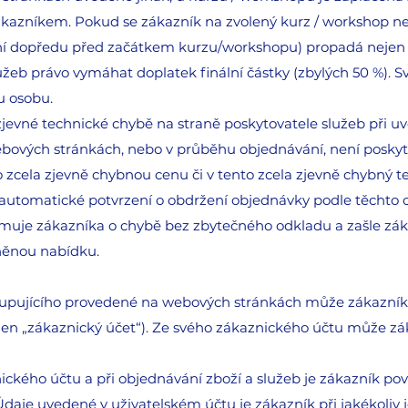
ákazníkem. Pokud se zákazník na zvolený kurz / workshop n
 dní dopředu před začátkem kurzu/workshopu) propadá nejen 
žeb právo vymáhat doplatek finální částky (zbylých 50 %). S
u osobu.
 zjevné technické chybě na straně poskytovatele služeb při 
bových stránkách, nebo v průběhu objednávání, není poskyt
 zcela zjevně chybnou cenu či v tento zcela zjevně chybný te
o automatické potvrzení o obdržení objednávky podle těcht
rmuje zákazníka o chybě bez zbytečného odkladu a zašle zák
ěnou nabídku.
 kupujícího provedené na webových stránkách může zákazník
jen „zákaznický účet“). Ze svého zákaznického účtu může z
znického účtu a při objednávání zboží a služeb je zákazník p
Údaje uvedené v uživatelském účtu je zákazník při jakékoliv