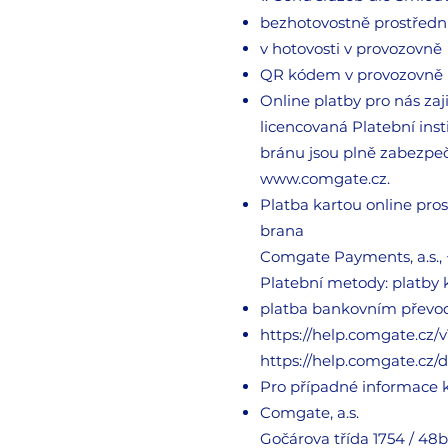
bezhotovostně prostředn
v hotovosti v provozovně
QR kódem v provozovně
Online platby pro nás zaj
licencovaná Platební ins
bránu jsou plně zabezpeč
www.comgate.cz
.
Platba kartou online pr
brana
Comgate Payments, a.s.,
Platební metody: platby
platba bankovním přev
https://help.comgate.cz/v
https://help.comgate.cz/
Pro případné informace 
Comgate, a.s.
Gočárova třída 1754 / 48