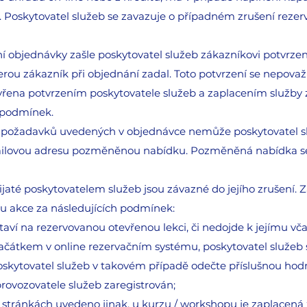
. Poskytovatel služeb se zavazuje o případném zrušení rezer
í objednávky zašle poskytovatel služeb zákazníkovi potvrze
rou zákazník při objednání zadal. Toto potvrzení se nepovaž
vřena potvrzením poskytovatele služeb a zaplacením služby
 podmínek.
 z požadavků uvedených v objednávce nemůže poskytovatel slu
ailovou adresu pozměněnou nabídku. Pozměněná nabídka se
ijaté poskytovatelem služeb jsou závazné do jejího zrušení. 
pu akce za následujících podmínek:
aví na rezervovanou otevřenou lekci, či nedojde k jejímu 
 začátkem v online rezervačním systému, poskytovatel služeb
poskytovatel služeb v takovém případě odečte příslušnou hod
provozovatele služeb zaregistrován;
tránkách uvedeno jinak, u kurzu / workshopu je zaplacená 