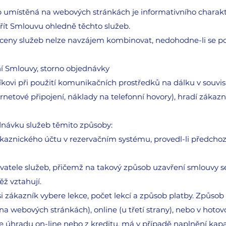
b umístěná na webových stránkách je informativního charakt
řít Smlouvu ohledně těchto služeb.
í ceny služeb nelze navzájem kombinovat, nedohodne-li se po
ní Smlouvy, storno objednávky
íkovi při použití komunikačních prostředků na dálku v souvis
netové připojení, náklady na telefonní hovory), hradí zákazn
dnávku služeb těmito způsoby:
kaznického účtu v rezervačním systému, provedl-li předchoz
vatele služeb, přičemž na takový způsob uzavření smlouvy s
ž vztahují.
 si zákazník vybere lekce, počet lekcí a způsob platby. Způsob
na webových stránkách), online (u třetí strany), nebo v hotovo
de úhradu on-line nebo z kreditu, má v případě naplnění kap