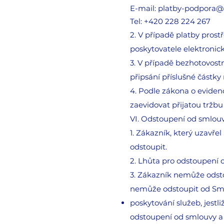
E-mail: platby-podpora
Tel: +420 228 224 267
2. V případě platby pros
poskytovatele elektronic
3. V případě bezhotovost
připsání příslušné částky
4. Podle zákona o evidenc
zaevidovat přijatou tržb
VI. Odstoupení od smlou
1. Zákazník, který uzavř
odstoupit.
2. Lhůta pro odstoupení 
3. Zákazník nemůže odst
nemůže odstoupit od Sm
poskytování služeb, jest
odstoupení od smlouvy a